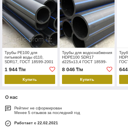
Трубы PE100 для
Трубы для водоснабжения
Труб
питьевой воды d110,
HDРЕ100 SDR17
HDР
SDR17, ГОСТ 18599-2001
d225х13,4 ГОСТ 18599-
ГОС
2001
1 944
8 046
644
₸/м
₸/м
Купить
Купить
О нас
Рейтинг не сформирован
Менее 5 отзывов за последний год
Работает с 22.02.2021