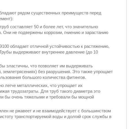
обладают рядом существенных преимуществ перед
емент):
руб составляет 50 и более лет, что значительно
. Они не подвержены коррозии, гниению и зарастанию
Э100 обладает отличной устойчивостью к растяжению,
Трубы выдерживают внутреннее давление (до 10
убы эластичны, что позволяет им выдерживать
й, землетрясениях) без разрушения. Это также упрощает
ользования большого количества фитингов.
о легче металлических, что упрощает их
нижая трудозатраты. Для труб такого диаметра это
ыли бы очень тяжелыми и требовали бы мощной
илен не ржавеет и не взаимодействует с большинством
чистоту транспортируемой воды и долгий срок службы в