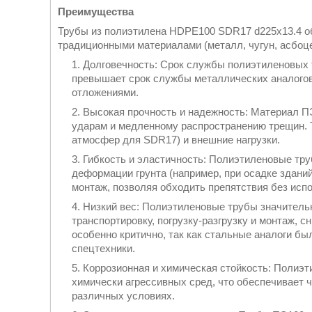
Преимущества
Трубы из полиэтилена HDPE100 SDR17 d225х13.4 
традиционными материалами (металл, чугун, асбоц
Долговечность: Срок службы полиэтиленовых т
превышает срок службы металлических аналогов
отложениями.
Высокая прочность и надежность: Материал П
ударам и медленному распространению трещин. 
атмосфер для SDR17) и внешние нагрузки.
Гибкость и эластичность: Полиэтиленовые тр
деформации грунта (например, при осадке здани
монтаж, позволяя обходить препятствия без исп
Низкий вес: Полиэтиленовые трубы значительн
транспортировку, погрузку-разгрузку и монтаж, с
особенно критично, так как стальные аналоги б
спецтехники.
Коррозионная и химическая стойкость: Полиэт
химически агрессивных сред, что обеспечивает 
различных условиях.